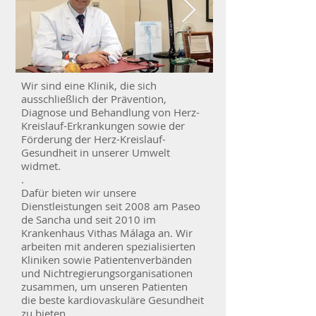
Wir sind eine Klinik, die sich
Dr Valderrama_Despacho-
paseo-de-san
ausschließlich der Prävention,
Diagnose und Behandlung von Herz-
2.jpg
51_orig.jpg
Kreislauf-Erkrankungen sowie der
Förderung der Herz-Kreislauf-
Gesundheit in unserer Umwelt
widmet.
.
Dafür bieten wir unsere
Dienstleistungen seit 2008 am Paseo
de Sancha und seit 2010 im
Krankenhaus Vithas Málaga an. Wir
arbeiten mit anderen spezialisierten
Kliniken sowie Patientenverbänden
und Nichtregierungsorganisationen
zusammen, um unseren Patienten
die beste kardiovaskuläre Gesundheit
zu bieten.