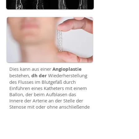
Dies kann aus einer
Angioplastie
bestehen,
dh der
Wiederherstellung
des Flusses im Blutgefäß durch
Einführen eines Katheters mit einem
Ballon, der beim Aufblasen das
Innere der Arterie an der Stelle der
Stenose mit oder ohne anschließende
Implantation eines Stents erweitert. ;;
oder bei einer
arteriellen
Revaskularisationsoperation
, die
aus dem Extrahieren der
Atheromplaque, die die Arterie