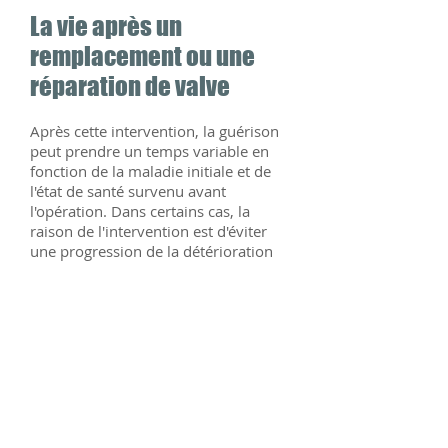
La vie après un
remplacement ou une
réparation de valve
Après cette intervention, la guérison
peut prendre un temps variable en
fonction de la maladie initiale et de
l'état de santé survenu avant
l'opération. Dans certains cas, la
raison de l'intervention est d'éviter
une progression de la détérioration
du cœur, avec laquelle une
amélioration fonctionnelle peut
prendre jusqu'à un an pour se
manifester. Dans d'autres, vous
remarquerez un soulagement rapide
des symptômes. Demandez à votre
chirurgien votre état spécifique.
Vous pouvez marcher ou nager
lentement et un programme de