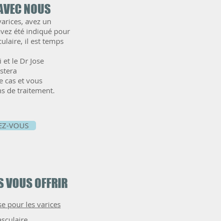
 AVEC NOUS
varices, avez un
vez été indiqué pour
ulaire, il est temps
et le Dr Jose
stera
e cas et vous
s de traitement.
EZ-VOUS
g.jpg
PSA back.jpg
 VOUS OFFRIR
e pour les varices
sculaire