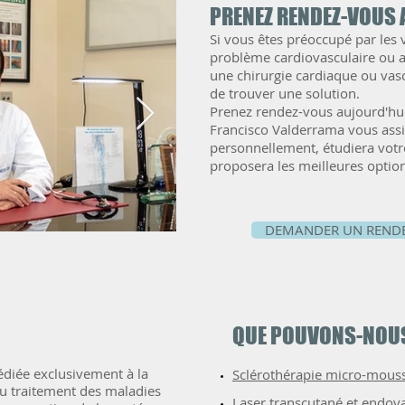
PRENEZ RENDEZ-VOUS
Si vous êtes préoccupé par les 
problème cardiovasculaire ou a
une chirurgie cardiaque ou vasc
de trouver une solution.
Prenez rendez-vous aujourd'hui 
Francisco Valderrama vous assi
personnellement, étudiera votr
proposera les meilleures option
DEMANDER UN REND
a_Despacho-2.jpg
paseo-de-sancha-51_ori
QUE POUVONS-NOUS
diée exclusivement à la
Sclérothérapie micro-mouss
au traitement des maladies
Laser transcutané et endova