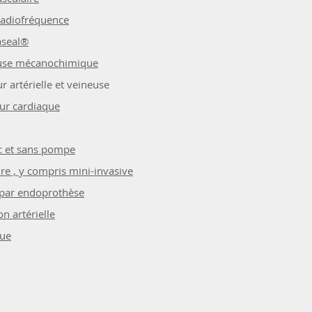
radiofréquence
naseal®
use mécanochimique
 artérielle et veineuse
eur cardiaque
c et sans pompe
re , y compris mini-invasive
 par endoprothèse
n artérielle
que