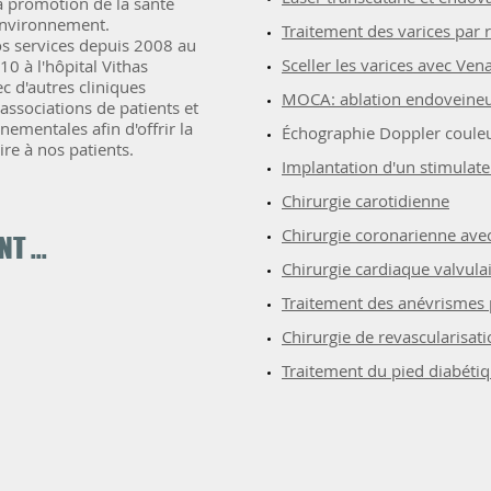
la promotion de la santé
environnement.
Traitement des varices par 
s services depuis 2008 au
Sceller les varices avec Ve
0 à l'hôpital Vithas
 d'autres cliniques
MOCA: ablation endoveine
 associations de patients et
ementales afin d'offrir la
Échographie Doppler couleur
re à nos patients.
Implantation d'un stimulat
Chirurgie carotidienne
Chirurgie coronarienne ave
T ...
Chirurgie cardiaque valvulai
Traitement des anévrismes
Chirurgie de revascularisatio
Traitement du pied diabéti