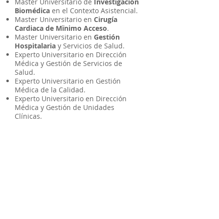
Master Universitario de
Investigación
Biomédica
en el Contexto Asistencial.
Master Universitario en
Cirugía
Cardiaca de Mïnimo Acceso
.
Master Universitario en
Gestión
Hospitalaria
y Servicios de Salud.
Experto Universitario en Dirección
Médica y Gestión de Servicios de
Salud.
Experto Universitario en Gestión
Médica de la Calidad.
Experto Universitario en Dirección
Médica y Gestión de Unidades
Clínicas.
Experto Universitario en Liderazgo y
Habilidades Directivas en Salud.
Acreditación de Práctica Excelente en
Endocirugía
Cardiovascular.
Acreditación de Práctica Excelente en
Implantación y Explantación de
Dispositivos de Electroestimulación
(
Marcapasos
, DAI, resincronizador
cardiaco.
Formación específica en Sellantes y
Hemostáticos en cirugía mínimamente