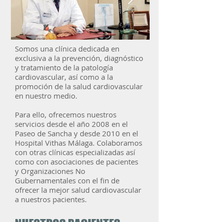
Somos una clínica dedicada en
Dr Valderrama_Despacho-
marche-de-sa
exclusiva a la prevención, diagnóstico
y tratamiento de la patología
2.jpg
51_orig.jpg
cardiovascular, así como a la
promoción de la salud cardiovascular
en nuestro medio.
Para ello, ofrecemos nuestros
servicios desde el año 2008 en el
Paseo de Sancha y desde 2010 en el
Hospital Vithas Málaga. Colaboramos
con otras clínicas especializadas así
como con asociaciones de pacientes
y Organizaciones No
Gubernamentales con el fin de
ofrecer la mejor salud cardiovascular
a nuestros pacientes.