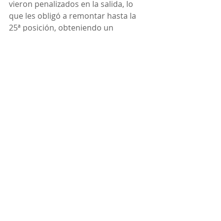
vieron penalizados en la salida, lo 
que les obligó a remontar hasta la 
25ª posición, obteniendo un 
meritorio 18º puesto en la 
clasificación final.
#cirugiavalvular
#endovascular
#varices
#CCV
#premiosmedicinasigloXXI
#cirugiavascular
#cirugiacardiaca
#cirugiacoronaria
#venaseal
#snipe
#snipespain
#deportejuvenil
#realclubmediterraneo
#vela
@DeportesDipMlg
@RCMediterraneo
#DEPORTES
@SURDeporte
#Málaga
#AndalucíaesDeporte
#TrofeoSMElRey
#CampeonatoDeAndalucía
Noticias
Deporte